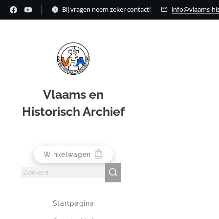
Bij vragen neem zeker contact!
info@vlaams-his
Vlaams en
Historisch Archief
Winkelwagen
Startpagina