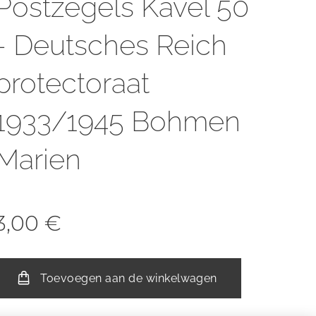
Postzegels Kavel 50
- Deutsches Reich
protectoraat
1933/1945 Bohmen
Marien
3,00
€
Toevoegen aan de winkelwagen