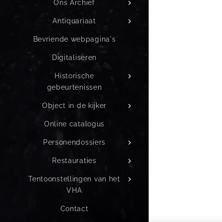
Ons Archief
Antiquariaat
Bevriende webpagina's
Digitaliseren
Historische
gebeurtenissen
Object in de kijker
Online catalogus
Personendossiers
Restauraties
Tentoonstellingen van het
VHA
Contact