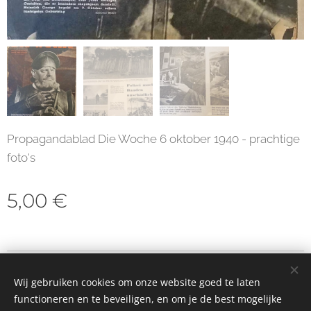
Propagandablad Die Woche 6 oktober 1940 - prachtige
foto's
5,00
€
© 2023 Alle rechten voorbehouden
Wij gebruiken cookies om onze website goed te laten
Cookies
functioneren en te beveiligen, en om je de best mogelijke