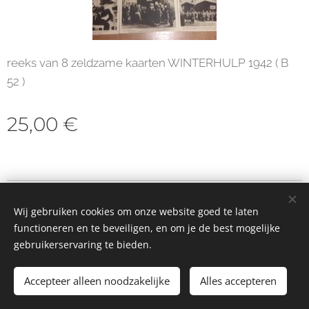
reeks van 8 zeldzame kaarten WINTERHULP 1942 ( B
52 )
25,00
€
© 2023 Alle rechten voorbehouden
Wij gebruiken cookies om onze website goed te laten
Cookies
functioneren en te beveiligen, en om je de best mogelijke
gebruikerservaring te bieden.
Toevoegen aan de winkelwagen
Accepteer alleen noodzakelijke
Alles accepteren