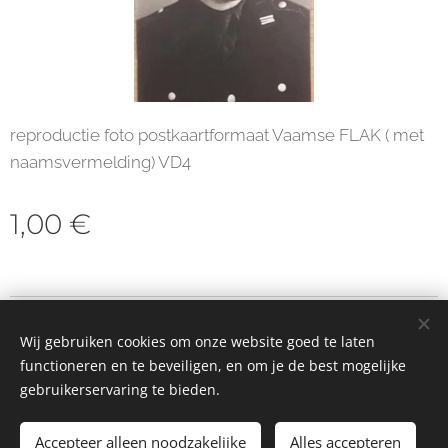
reproductie foto postkaartformaat Vaamse FLAK ( met
naamsvermelding) VD4
1,00
€
© 2023 Alle rechten voorbehouden
Wij gebruiken cookies om onze website goed te laten
Cookies
functioneren en te beveiligen, en om je de best mogelijke
gebruikerservaring te bieden.
Toevoegen aan de winkelwagen
Accepteer alleen noodzakelijke
Alles accepteren