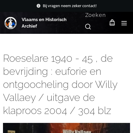
Bij vragen neem zeker contact!
Zoeken
Vlaams en Historisch
Archief
Roeselare 1940 - 45 , de
bevrijding : euforie en
ontgoocheling door Willy
Vallaey / uitgave de
klaproos 2004 / 304 blz