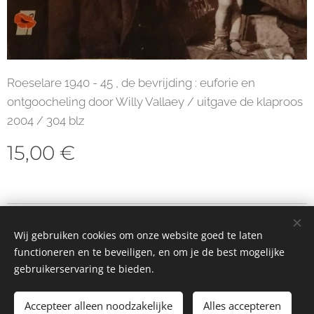
Roeselare 1940 - 45 , de bevrijding : euforie en
ontgoocheling door Willy Vallaey / uitgave de klaproos
2004 / 304 blz
15,00
€
© 2023 Alle rechten voorbehouden
Wij gebruiken cookies om onze website goed te laten
Cookies
functioneren en te beveiligen, en om je de best mogelijke
gebruikerservaring te bieden.
Toevoegen aan de winkelwagen
Accepteer alleen noodzakelijke
Alles accepteren