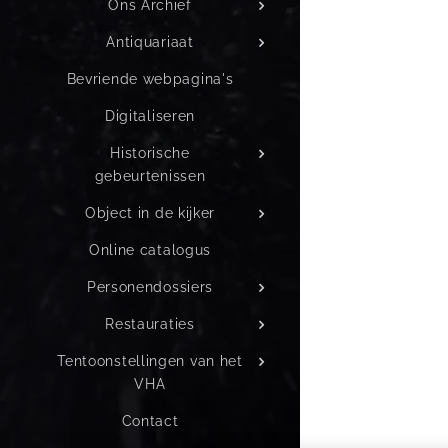
Ons Archief
Antiquariaat
Bevriende webpagina's
Digitaliseren
Historische
gebeurtenissen
Object in de kijker
Online catalogus
Personendossiers
Restauraties
Tentoonstellingen van het
VHA
Contact