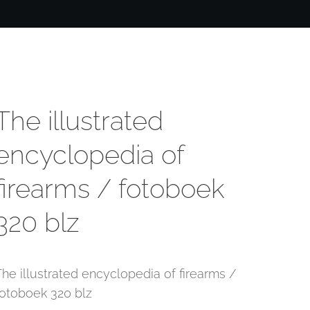
The illustrated
encyclopedia of
firearms / fotoboek
320 blz
The illustrated encyclopedia of firearms /
fotoboek 320 blz