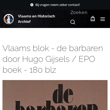
Bij vragen neem zeker contact!
Zoeken
Vlaams en Historisch
Archief
Vlaams blok - de barbaren
door Hugo Gijsels / EPO
boek - 180 blz