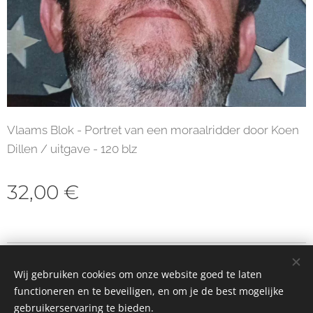
Vlaams Blok - Portret van een moraalridder door Koen
Dillen / uitgave - 120 blz
32,00
€
© 2023 Alle rechten voorbehouden
Wij gebruiken cookies om onze website goed te laten
Cookies
functioneren en te beveiligen, en om je de best mogelijke
gebruikerservaring te bieden.