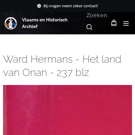
Bij vragen neem zeker contact!
Zoeken
Vlaams en Historisch
Archief
Ward Hermans - Het land
van Onan - 237 blz