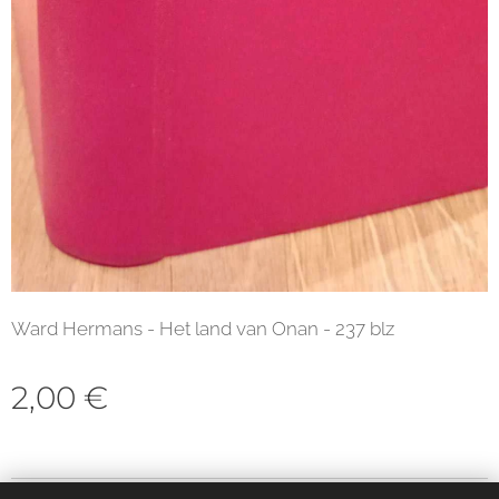
Ward Hermans - Het land van Onan - 237 blz
2,00
€