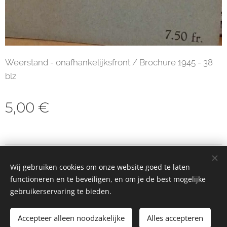
Weerstand - onafhankelijksfront / Brochure 1945 - 38
blz
5,00
€
© 2023 Alle rechten voorbehouden
Wij gebruiken cookies om onze website goed te laten
Cookies
functioneren en te beveiligen, en om je de best mogelijke
gebruikerservaring te bieden.
Toevoegen aan de winkelwagen
Accepteer alleen noodzakelijke
Alles accepteren