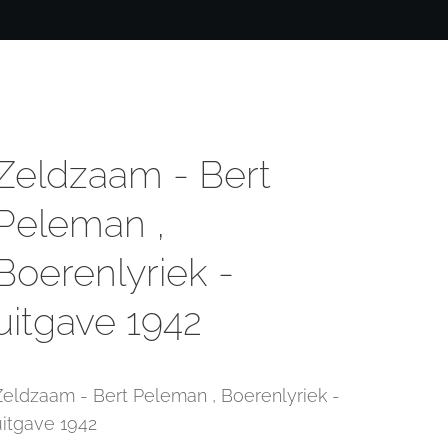
Zeldzaam - Bert
Peleman ,
Boerenlyriek -
uitgave 1942
Zeldzaam - Bert Peleman , Boerenlyriek -
uitgave 1942