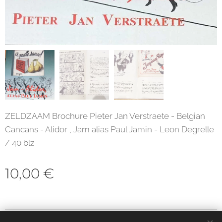
ZELDZAAM Brochure Pieter Jan Verstraete - Belgian
Cancans - Alidor , Jam alias Paul Jamin - Leon Degrelle
/ 40 blz
10,00
€