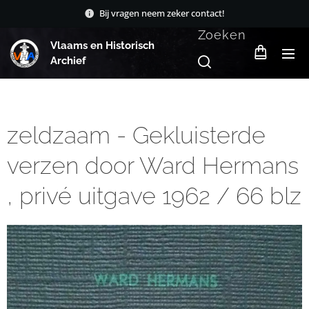
Bij vragen neem zeker contact!
Zoeken
Vlaams en Historisch
Archief
zeldzaam - Gekluisterde
verzen door Ward Hermans
, privé uitgave 1962 / 66 blz